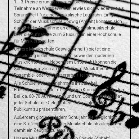
1. - 3. Preise errungen werden. Die erfolgreiche
Teilnahme an Wettbewerben erwies sich wiederholt als
Sprungbrett für eine musikalische Laufbahn. Einige
Schüler der Musikschule Coswig (Anhalt) konnten sich
dadurch die Aufnahme an eine Spezialmusikschule
bzw. die Aufnahme zum Studium an einer Hochschule
für Musik erarbeiten.
Unsere Musikschule Coswig (Anhalt ) bietet eine
Ausbildung in der klassischen sowie der modernen
Musikrichtung an. Neben dem Unterricht können die
Schüler zusätzlich an den Fächern Musiktheorie und
Ensemble- oder Orchesterarbeit teilnehmen.
Alle Schüler können mehrmals im Jahr bei
Elternvorspielen oder öffentlichen Konzerten auftreten.
Bei ca. 60-70 Auftritten in und um Coswig (Anhalt) hat
jeder Schüler die Gelegen­heit, sein Talent dem
Publikum zu präsentieren.
Außerdem gibt es in jedem Schuljahr die Möglichkeit
eine Stufenprüfung an der Musikschule abzulegen und
damit ein Zeugnis zu erhalten.
Unsere Musikschulausbildung in Coswig (Anhalt)