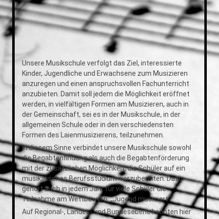
Unsere Musikschule verfolgt das Ziel, interessierte
Kinder, Jugendliche und Erwachsene zum Musizieren
anzuregen und einen anspruchsvollen Fachunterricht
anzubieten. Damit soll jedem die Möglichkeit eröffnet
werden, in vielfältigen Formen am Musizieren, auch in
der Gemeinschaft, sei es in der Musikschule, in der
allgemeinen Schule oder in den verschiedensten
Formen des Laienmusizierens, teilzunehmen.
In diesem Sinne verbindet unsere Musikschule sowohl
die Begabtenfindung als auch die Begabtenförderung
mit der zusätzlichen Möglichkeit, die Schüler auf ein
musikalisches Berufsstudium vorzubereiten. Dazu
gehört auch in jedem Jahr für viele Schüler die
Teilnahme am Wettbewerb „Jugend musiziert ".
Auf Regional-, Landes- und Bundesebene konnten hier